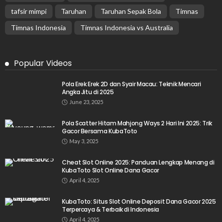
tafsir mimpi
Taruhan
Taruhan Sepak Bola
Timnas
Timnas Indonesia
Timnas Indonesia vs Australia
Popular Videos
Pola Erek Erek 2D dan Syair Macau: Teknik Mencari
Angka Jitu di 2025
June 23, 2025
Pola Scatter Hitam Mahjong Ways 2 Hari Ini 2025: Trik
Gacor Bersama KubaToto
May 3, 2025
Cheat Slot Online 2025: Panduan Lengkap Menang di
KubaToto Slot Online Dana Gacor
April 4, 2025
KubaToto: Situs Slot Online Deposit Dana Gacor 2025
Terpercaya & Terbaik di Indonesia
April 4, 2025