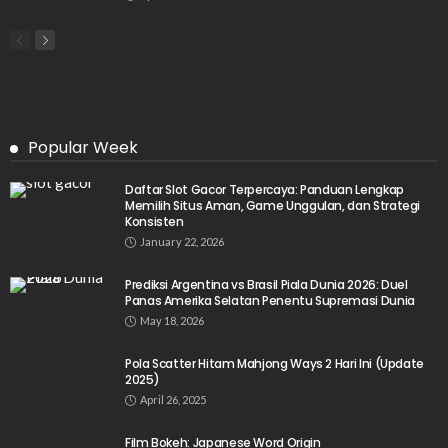
Popular Week
Daftar Slot Gacor Terpercaya: Panduan Lengkap
Memilih Situs Aman, Game Unggulan, dan Strategi
Konsisten
January 22, 2026
Prediksi Argentina vs Brasil Piala Dunia 2026: Duel
Panas Amerika Selatan Penentu Supremasi Dunia
May 18, 2026
Pola Scatter Hitam Mahjong Ways 2 Hari Ini (Update
2025)
April 26, 2025
Film Bokeh: Japanese Word Origin