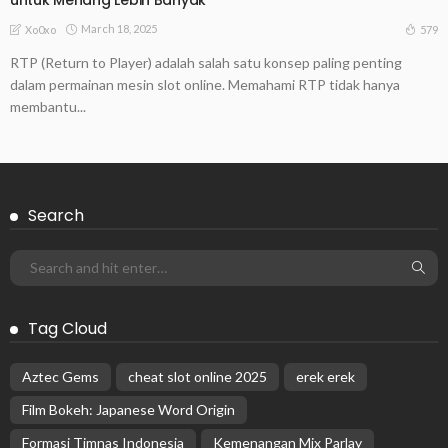
March 18, 2025
579
Xo0xo
RTP (Return to Player) adalah salah satu konsep paling penting
dalam permainan mesin slot online. Memahami RTP tidak hanya
membantu...
Search
Tag Cloud
Aztec Gems
cheat slot online 2025
erek erek
Film Bokeh: Japanese Word Origin
Formasi Timnas Indonesia
Kemenangan Mix Parlay