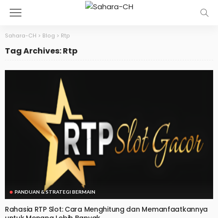
Sahara-CH
>
Blog
>
Rtp
Tag Archives: Rtp
PANDUAN & STRATEGI BERMAIN
Rahasia RTP Slot: Cara Menghitung dan Memanfaatkannya
untuk Menang Lebih Banyak