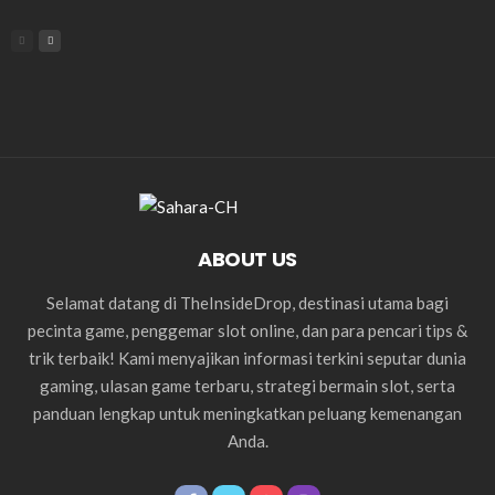
ABOUT US
Selamat datang di TheInsideDrop, destinasi utama bagi
pecinta game, penggemar slot online, dan para pencari tips &
trik terbaik! Kami menyajikan informasi terkini seputar dunia
gaming, ulasan game terbaru, strategi bermain slot, serta
panduan lengkap untuk meningkatkan peluang kemenangan
Anda.