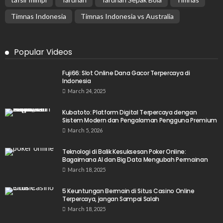
Timnas Indonesia
Timnas Indonesia vs Australia
Popular Videos
Fuji66: Slot Online Dana Gacor Terpercaya di
Indonesia
March 24, 2025
Kubatoto: Platform Digital Terpercaya dengan
Sistem Modern dan Pengalaman Pengguna Premium
March 5, 2026
Teknologi di Balik Kesuksesan Poker Online:
Bagaimana AI dan Big Data Mengubah Permainan
March 18, 2025
5 Keuntungan Bermain di Situs Casino Online
Terpercaya, jangan Sampai Salah
March 18, 2025