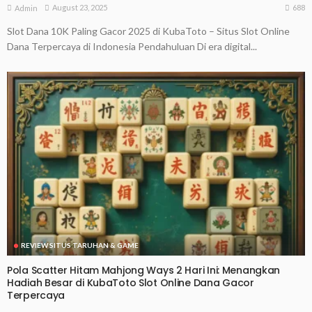
688
August 23, 2025
Admin
Slot Dana 10K Paling Gacor 2025 di KubaToto – Situs Slot Online
Dana Terpercaya di Indonesia Pendahuluan Di era digital...
REVIEW SITUS TARUHAN & GAME
Pola Scatter Hitam Mahjong Ways 2 Hari Ini: Menangkan
Hadiah Besar di KubaToto Slot Online Dana Gacor
Terpercaya