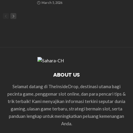
March 5, 2026
ABOUT US
Selamat datang di TheInsideDrop, destinasi utama bagi
pecinta game, penggemar slot online, dan para pencari tips &
trik terbaik! Kami menyajikan informasi terkini seputar dunia
gaming, ulasan game terbaru, strategi bermain slot, serta
panduan lengkap untuk meningkatkan peluang kemenangan
Anda.