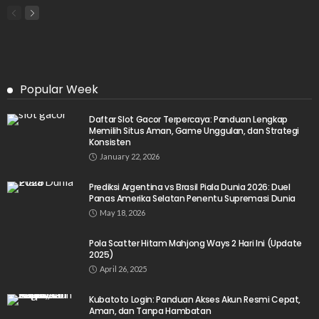
Popular Week
Daftar Slot Gacor Terpercaya: Panduan Lengkap
Memilih Situs Aman, Game Unggulan, dan Strategi
Konsisten
January 22, 2026
Prediksi Argentina vs Brasil Piala Dunia 2026: Duel
Panas Amerika Selatan Penentu Supremasi Dunia
May 18, 2026
Pola Scatter Hitam Mahjong Ways 2 Hari Ini (Update
2025)
April 26, 2025
Kubatoto Login: Panduan Akses Akun Resmi Cepat,
Aman, dan Tanpa Hambatan