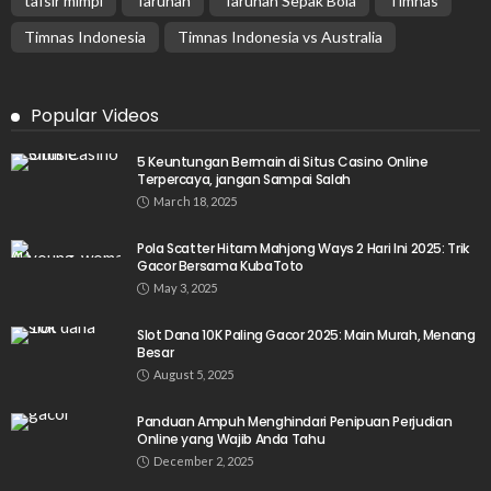
tafsir mimpi
Taruhan
Taruhan Sepak Bola
Timnas
Timnas Indonesia
Timnas Indonesia vs Australia
Popular Videos
5 Keuntungan Bermain di Situs Casino Online
Terpercaya, jangan Sampai Salah
March 18, 2025
Pola Scatter Hitam Mahjong Ways 2 Hari Ini 2025: Trik
Gacor Bersama KubaToto
May 3, 2025
Slot Dana 10K Paling Gacor 2025: Main Murah, Menang
Besar
August 5, 2025
Panduan Ampuh Menghindari Penipuan Perjudian
Online yang Wajib Anda Tahu
December 2, 2025