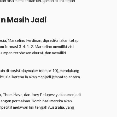
pkan bisa memberikan ketajaman di lini depan
an Masih Jadi
sia, Marselino Ferdinan, diprediksi akan tetap
m formasi 3-4-1-2. Marselino memiliki visi
 umpan terobosan akurat, dan memiliki
ain di posisi playmaker (nomor 10), mendukung
 krusial karena ia akan menjadi jembatan antara
no, Thom Haye, dan Joey Pelupessy akan menjadi
bangan permainan. Kombinasi mereka akan
etitif melawan lini tengah Australia, yang