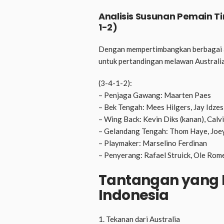
Analisis Susunan Pemain Ti
1-2)
Dengan mempertimbangkan berbagai asp
untuk pertandingan melawan Australi
(3-4-1-2):
– Penjaga Gawang: Maarten Paes
– Bek Tengah: Mees Hilgers, Jay Idzes
– Wing Back: Kevin Diks (kanan), Calvi
– Gelandang Tengah: Thom Haye, Joe
– Playmaker: Marselino Ferdinan
– Penyerang: Rafael Struick, Ole Rom
Tantangan yang 
Indonesia
1. Tekanan dari Australia