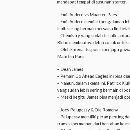
mendapat tempat di susunan starter.
– Emil Audero vs Maarten Paes
– Emil Audero memiliki pengalaman leb
lebih sering bermain bersama lini bel
– Chemistry yang sudah terjalin antar
Ridho membuatnya lebih cocok untuk d
– Oleh karena itu, posisi penjaga gaw
Maarten Paes.
– Dean James
– Pemain Go Ahead Eagles ini bisa dian
– Namun, dalam skema ini, Patrick Klu
yang sudah lebih sering bermain di pos
– Meski begitu, James bisa menjadi ops
– Joey Pelupessy & Ole Romeny
– Pelupessy memiliki peran penting d
transisi permainan dari bertahan ke m