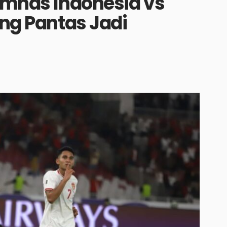
imnas Indonesia vs
ang Pantas Jadi