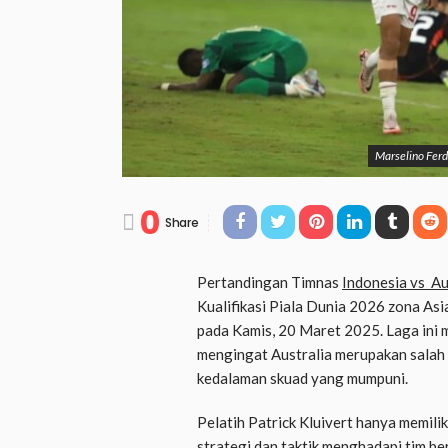
Marselino Ferdi
0
Share
Pertandingan Timnas
Indonesia vs Au
Kualifikasi Piala Dunia 2026 zona Asi
pada Kamis, 20 Maret 2025. Laga ini 
mengingat Australia merupakan salah 
kedalaman skuad yang mumpuni.
Pelatih Patrick Kluivert hanya memili
strategi dan taktik menghadapi tim b