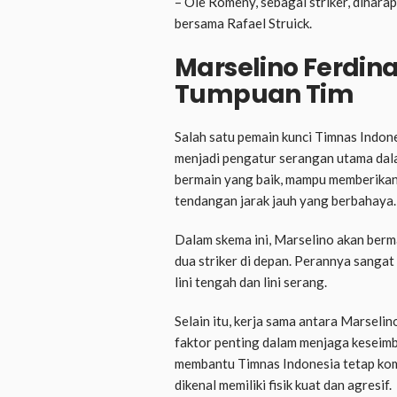
– Ole Romeny, sebagai striker, dihara
bersama Rafael Struick.
Marselino Ferdin
Tumpuan Tim
Salah satu pemain kunci Timnas Indone
menjadi pengatur serangan utama dala
bermain yang baik, mampu memberikan
tendangan jarak jauh yang berbahaya.
Dalam skema ini, Marselino akan berm
dua striker di depan. Perannya sangat
lini tengah dan lini serang.
Selain itu, kerja sama antara Marseli
faktor penting dalam menjaga keseim
membantu Timnas Indonesia tetap komp
dikenal memiliki fisik kuat dan agresif.