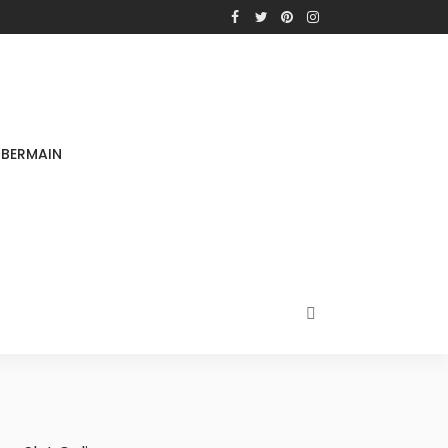
 BERMAIN