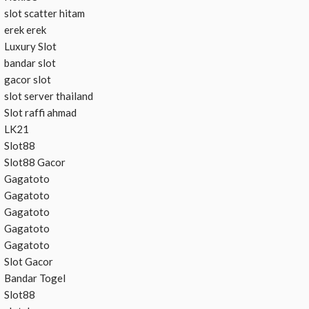
slot scatter hitam
erek erek
Luxury Slot
bandar slot
gacor slot
slot server thailand
Slot raffi ahmad
LK21
Slot88
Slot88 Gacor
Gagatoto
Gagatoto
Gagatoto
Gagatoto
Gagatoto
Slot Gacor
Bandar Togel
Slot88