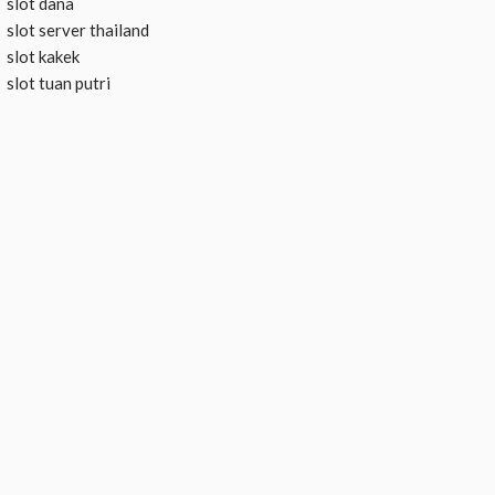
slot dana
slot server thailand
slot kakek
slot tuan putri