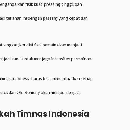
engandalkan fisik kuat, pressing tinggi, dan
asi tekanan ini dengan passing yang cepat dan
singkat, kondisi fisik pemain akan menjadi
enjadi kunci untuk menjaga intensitas permainan.
Timnas Indonesia harus bisa memanfaatkan setiap
ruick dan Ole Romeny akan menjadi senjata
kah Timnas Indonesia