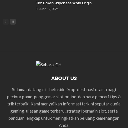
Film Bokeh: Japanese Word Origin
June 12, 2026
ABOUT US
Selamat datang di TheInsideDrop, destinasi utama bagi
pecinta game, penggemar slot online, dan para pencari tips &
trik terbaik! Kami menyajikan informasi terkini seputar dunia
gaming, ulasan game terbaru, strategi bermain slot, serta
panduan lengkap untuk meningkatkan peluang kemenangan
Anda.