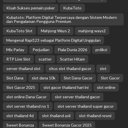
Kisah Sukses pemain poker
KubaToto
Kubatoto: Platform Digital Terpercaya dengan Sistem Modern
dan Pengalaman Pengguna Premium
KubaToto Slot
Mahjong Ways 2
mahjong ways2
Mengenal Rapi123 sebagai Platform Digital Unggulan
Mix Parlay
Perjudian
Piala Dunia 2026
prdiksi
RTP Live Slot
scatter
Scatter Hitam
server thailand slot
situs slot thailand gacor
slot
Slot Dana
slot dana 10k
Slot Dana Gacor
Slot Gacor
Slot Gacor 2025
slot gacor thailand hari ini
slot online
slot online Dana Gacor
slot server thailand gacor
slot server thailand no 1
slot server thailand super gacor
slot thailand 4d
slot thailand asli
slot thailand resmi
Sweet Bonanza
Sweet Bonanza Gacor 2025