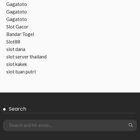
Gagatoto
Gagatoto
Gagatoto
Slot Gacor
Bandar Togel
Slot88
slot dana
slot server thailand
slot kakek
slot tuan putri
Search