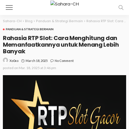
Sahara-CH
>
Blog
>
Panduan & Strategi Bermain
>
Rahasia RTP Slot: Cara Menghitung dan Memanfaatkannya untuk Menang Lebih Banyak
PANDUAN & STRATEGI BERMAIN
Rahasia RTP Slot: Cara Menghitung dan
Memanfaatkannya untuk Menang Lebih
Banyak
March 18, 2025
No Comment
Xo0xo
posted on
Mar. 18, 2025 at 3:46 pm