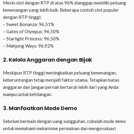
Mesin slot dengan RTP di atas 96% dianggap memiliki peluang
kemenangan yang lebih baik. Beberapa contoh slot populer
dengan RTP tinggi:
– Sweet Bonanza: 96,51%
– Gates of Olympus: 96,50%
– Starlight Princess: 96,50%
– Mahjong Ways: 96,92%
2. Kelola Anggaran dengan Bijak
Meskipun RTP tinggi meningkatkan peluang kemenangan,
keberuntungan tetap menjadi faktor utama. Tetapkan batas
anggaran dan jangan pernah bertaruh lebih dari yang Anda
mampu untuk kehilangan.
3. Manfaatkan Mode Demo
Sebelum bermain dengan uang sungguhan, cobalah mode demo
untuk memahami mekanisme permainan dan mengevaluasi