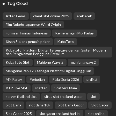
Tag Cloud
Aztec Gems
cheat slot online 2025
erek erek
Film Bokeh: Japanese Word Origin
Formasi Timnas Indonesia
Kemenangan Mix Parlay
Kisah Sukses pemain poker
KubaToto
Kubatoto: Platform Digital Terpercaya dengan Sistem Modern
dan Pengalaman Pengguna Premium
KubaToto Slot
Mahjong Ways 2
mahjong ways2
Mengenal Rapi123 sebagai Platform Digital Unggulan
Mix Parlay
Perjudian
Piala Dunia 2026
prdiksi
RTP Live Slot
scatter
Scatter Hitam
server thailand slot
situs slot thailand gacor
slot
Slot Dana
slot dana 10k
Slot Dana Gacor
Slot Gacor
Slot Gacor 2025
slot gacor thailand hari ini
slot online