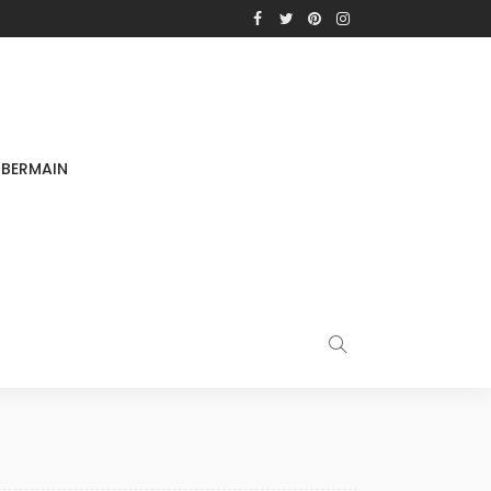
 BERMAIN