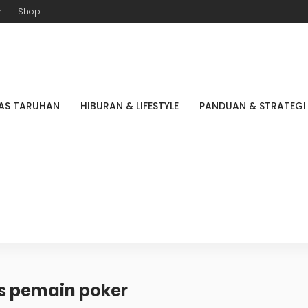
m
Shop
AS TARUHAN
HIBURAN & LIFESTYLE
PANDUAN & STRATEGI
es pemain poker