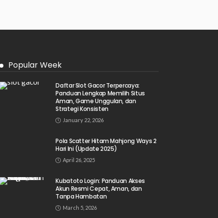
Popular Week
Daftar Slot Gacor Terpercaya:
Panduan Lengkap Memilih Situs
Aman, Game Unggulan, dan
Strategi Konsisten
January 22, 2026
Pola Scatter Hitam Mahjong Ways 2
Hari Ini (Update 2025)
April 26, 2025
Kubatoto Login: Panduan Akses
Akun Resmi Cepat, Aman, dan
Tanpa Hambatan
March 5, 2026