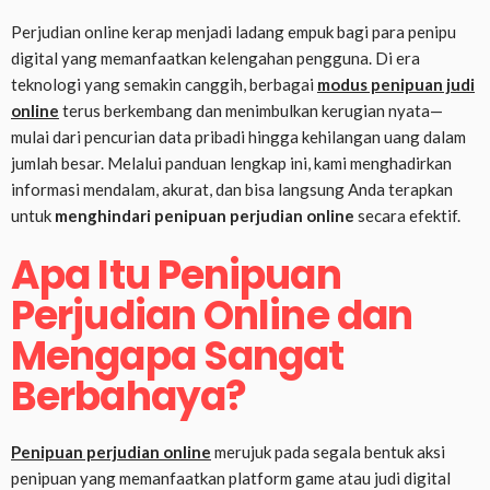
Perjudian online kerap menjadi ladang empuk bagi para penipu
digital yang memanfaatkan kelengahan pengguna. Di era
teknologi yang semakin canggih, berbagai
modus penipuan judi
online
terus berkembang dan menimbulkan kerugian nyata—
mulai dari pencurian data pribadi hingga kehilangan uang dalam
jumlah besar. Melalui panduan lengkap ini, kami menghadirkan
informasi mendalam, akurat, dan bisa langsung Anda terapkan
untuk
menghindari penipuan perjudian online
secara efektif.
Apa Itu Penipuan
Perjudian Online dan
Mengapa Sangat
Berbahaya?
Penipuan perjudian online
merujuk pada segala bentuk aksi
penipuan yang memanfaatkan platform game atau judi digital