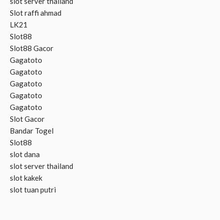
slot server thailand
Slot raffi ahmad
LK21
Slot88
Slot88 Gacor
Gagatoto
Gagatoto
Gagatoto
Gagatoto
Gagatoto
Slot Gacor
Bandar Togel
Slot88
slot dana
slot server thailand
slot kakek
slot tuan putri