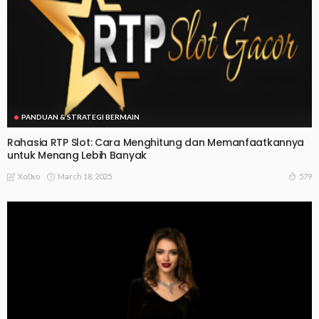
PANDUAN & STRATEGI BERMAIN
Rahasia RTP Slot: Cara Menghitung dan Memanfaatkannya
untuk Menang Lebih Banyak
March 18, 2025
579
Xo0xo