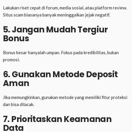
Lakukan riset cepat di forum, media sosial, atau platform review.
Situs scam biasanya banyak meninggalkan jejak negatif.
5. Jangan Mudah Tergiur
Bonus
Bonus besar hanyalah umpan. Fokus pada kredibilitas, bukan
promosi.
6. Gunakan Metode Deposit
Aman
Jika memungkinkan, gunakan metode yang memiliki fitur proteksi
dan bisa dilacak.
7. Prioritaskan Keamanan
Data