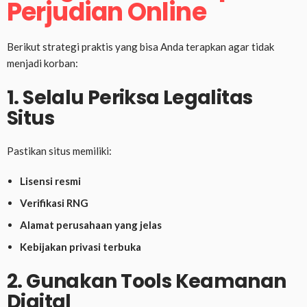
Perjudian Online
Berikut strategi praktis yang bisa Anda terapkan agar tidak
menjadi korban:
1. Selalu Periksa Legalitas
Situs
Pastikan situs memiliki:
Lisensi resmi
Verifikasi RNG
Alamat perusahaan yang jelas
Kebijakan privasi terbuka
2. Gunakan Tools Keamanan
Digital