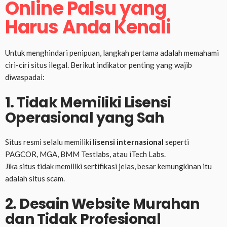
Online Palsu yang
Harus Anda Kenali
Untuk menghindari penipuan, langkah pertama adalah memahami
ciri-ciri situs ilegal. Berikut indikator penting yang wajib
diwaspadai:
1. Tidak Memiliki Lisensi
Operasional yang Sah
Situs resmi selalu memiliki
lisensi internasional
seperti
PAGCOR, MGA, BMM Testlabs, atau iTech Labs.
Jika situs tidak memiliki sertifikasi jelas, besar kemungkinan itu
adalah situs scam.
2. Desain Website Murahan
dan Tidak Profesional