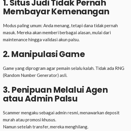
1. Situs Judi Tidak Pernah
Membayar Kemenangan
Modus paling umum: Anda menang, tetapi dana tidak pernah
masuk. Mereka akan memberi berbagai alasan, mulai dari
maintenance hingga validasi akun palsu.
2. Manipulasi Game
Game yang diprogram agar pemain selalu kalah. Tidak ada RNG
(Random Number Generator) asli.
3. Penipuan Melalui Agen
atau Admin Palsu
Scammer mengaku sebagai admin resmi, menawarkan deposit
murah atau promosi khusus.
Namun setelah transfer, mereka menghilang.