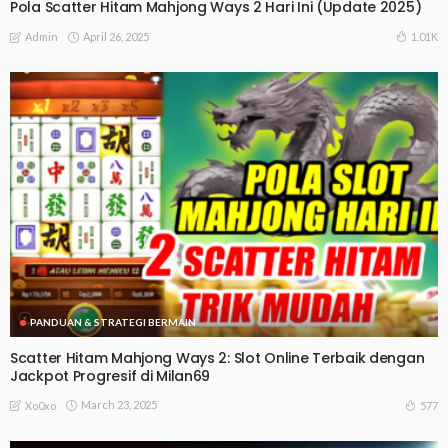
Pola Scatter Hitam Mahjong Ways 2 Hari Ini (Update 2025)
April 26, 2025
1.01K
Admin
PANDUAN & STRATEGI BERMAIN
Scatter Hitam Mahjong Ways 2: Slot Online Terbaik dengan
Jackpot Progresif di Milan69
March 23, 2025
577
Xo0xo