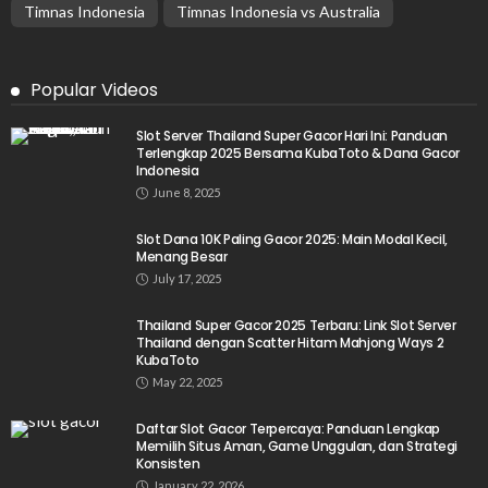
Timnas Indonesia
Timnas Indonesia vs Australia
Popular Videos
Slot Server Thailand Super Gacor Hari Ini: Panduan
Terlengkap 2025 Bersama KubaToto & Dana Gacor
Indonesia
June 8, 2025
Slot Dana 10K Paling Gacor 2025: Main Modal Kecil,
Menang Besar
July 17, 2025
Thailand Super Gacor 2025 Terbaru: Link Slot Server
Thailand dengan Scatter Hitam Mahjong Ways 2
KubaToto
May 22, 2025
Daftar Slot Gacor Terpercaya: Panduan Lengkap
Memilih Situs Aman, Game Unggulan, dan Strategi
Konsisten
January 22, 2026