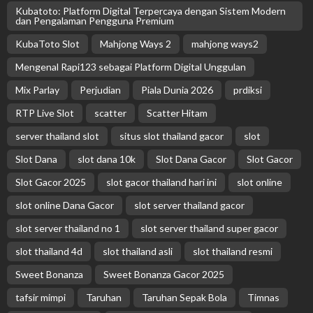
Kubatoto: Platform Digital Terpercaya dengan Sistem Modern
dan Pengalaman Pengguna Premium
KubaToto Slot
Mahjong Ways 2
mahjong ways2
Mengenal Rapi123 sebagai Platform Digital Unggulan
Mix Parlay
Perjudian
Piala Dunia 2026
prdiksi
RTP Live Slot
scatter
Scatter Hitam
server thailand slot
situs slot thailand gacor
slot
Slot Dana
slot dana 10k
Slot Dana Gacor
Slot Gacor
Slot Gacor 2025
slot gacor thailand hari ini
slot online
slot online Dana Gacor
slot server thailand gacor
slot server thailand no 1
slot server thailand super gacor
slot thailand 4d
slot thailand asli
slot thailand resmi
Sweet Bonanza
Sweet Bonanza Gacor 2025
tafsir mimpi
Taruhan
Taruhan Sepak Bola
Timnas