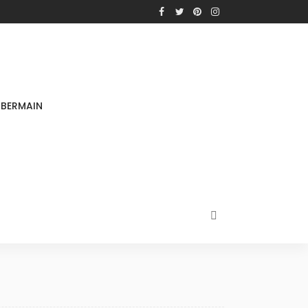
 BERMAIN