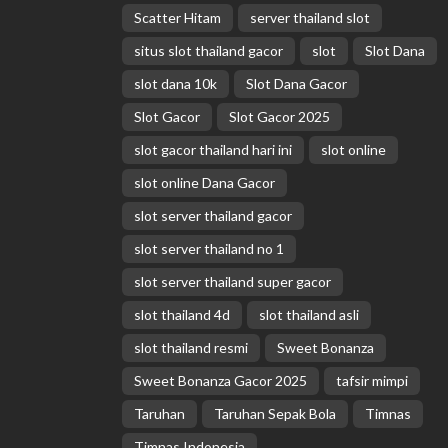
Scatter Hitam
server thailand slot
situs slot thailand gacor
slot
Slot Dana
slot dana 10k
Slot Dana Gacor
Slot Gacor
Slot Gacor 2025
slot gacor thailand hari ini
slot online
slot online Dana Gacor
slot server thailand gacor
slot server thailand no 1
slot server thailand super gacor
slot thailand 4d
slot thailand asli
slot thailand resmi
Sweet Bonanza
Sweet Bonanza Gacor 2025
tafsir mimpi
Taruhan
Taruhan Sepak Bola
Timnas
Timnas Indonesia