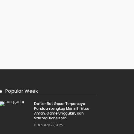
Popular Week
Daftar Slot Gacor Terpercaya:
Panduan Lengkap Memilih Situs
Aman, Game Unggulan, dan
Strategi Konsisten
January 22, 2026