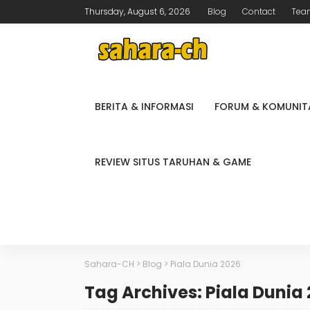
Thursday, August 6, 2026
Blog
Contact
Tea
BERITA & INFORMASI
FORUM & KOMUNIT
REVIEW SITUS TARUHAN & GAME
Sahara-CH
>
Blog
>
Piala Dunia 2026
Tag Archives: Piala Dunia