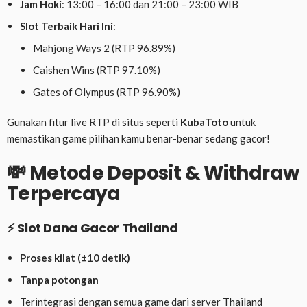
Jam Hoki
: 13:00 – 16:00 dan 21:00 – 23:00 WIB
Slot Terbaik Hari Ini
:
Mahjong Ways 2 (RTP 96.89%)
Caishen Wins (RTP 97.10%)
Gates of Olympus (RTP 96.90%)
Gunakan fitur live RTP di situs seperti
KubaToto
untuk
memastikan game pilihan kamu benar-benar sedang gacor!
💸 Metode Deposit & Withdraw
Terpercaya
⚡ Slot Dana Gacor Thailand
Proses kilat (±10 detik)
Tanpa potongan
Terintegrasi dengan semua game dari server Thailand