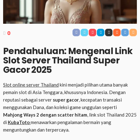
0
Pendahuluan: Mengenal Link
Slot Server Thailand Super
Gacor 2025
Slot online server Thailand
kini menjadi pilihan utama banyak
pemain slot di Asia Tenggara, khususnya Indonesia. Dengan
reputasi sebagai server
super gacor
, kecepatan transaksi
menggunakan Dana, dan koleksi game unggulan seperti
Mahjong Ways 2 dengan scatter hitam
, link slot Thailand 2025
di
KubaToto
menawarkan pengalaman bermain yang
menguntungkan dan terpercaya.