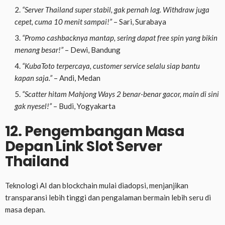
“Server Thailand super stabil, gak pernah lag. Withdraw juga
cepet, cuma 10 menit sampai!”
– Sari, Surabaya
“Promo cashbacknya mantap, sering dapat free spin yang bikin
menang besar!”
– Dewi, Bandung
“KubaToto terpercaya, customer service selalu siap bantu
kapan saja.”
– Andi, Medan
“Scatter hitam Mahjong Ways 2 benar-benar gacor, main di sini
gak nyesel!”
– Budi, Yogyakarta
12. Pengembangan Masa
Depan Link Slot Server
Thailand
Teknologi AI dan blockchain mulai diadopsi, menjanjikan
transparansi lebih tinggi dan pengalaman bermain lebih seru di
masa depan.