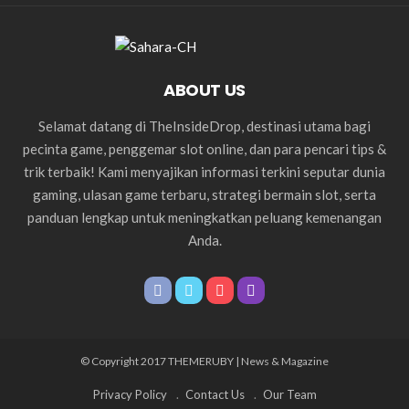
ABOUT US
Selamat datang di TheInsideDrop, destinasi utama bagi
pecinta game, penggemar slot online, dan para pencari tips &
trik terbaik! Kami menyajikan informasi terkini seputar dunia
gaming, ulasan game terbaru, strategi bermain slot, serta
panduan lengkap untuk meningkatkan peluang kemenangan
Anda.
© Copyright 2017 THEMERUBY | News & Magazine
Privacy Policy
Contact Us
Our Team