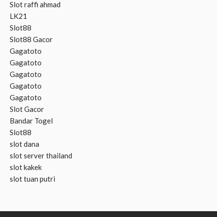
Slot raffi ahmad
LK21
Slot88
Slot88 Gacor
Gagatoto
Gagatoto
Gagatoto
Gagatoto
Gagatoto
Slot Gacor
Bandar Togel
Slot88
slot dana
slot server thailand
slot kakek
slot tuan putri