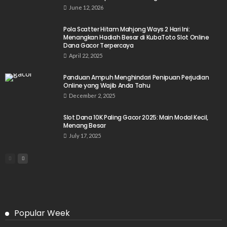
June 12, 2026
Pola Scatter Hitam Mahjong Ways 2 Hari Ini:
Menangkan Hadiah Besar di KubaToto Slot Online
Dana Gacor Terpercaya
April 22, 2025
Panduan Ampuh Menghindari Penipuan Perjudian
Online yang Wajib Anda Tahu
December 2, 2025
Slot Dana 10K Paling Gacor 2025: Main Modal Kecil,
Menang Besar
July 17, 2025
Popular Week