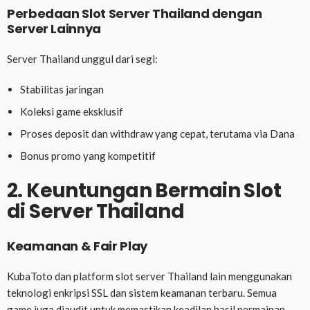
Perbedaan Slot Server Thailand dengan
Server Lainnya
Server Thailand unggul dari segi:
Stabilitas jaringan
Koleksi game eksklusif
Proses deposit dan withdraw yang cepat, terutama via Dana
Bonus promo yang kompetitif
2. Keuntungan Bermain Slot
di Server Thailand
Keamanan & Fair Play
KubaToto dan platform slot server Thailand lain menggunakan
teknologi enkripsi SSL dan sistem keamanan terbaru. Semua
game juga diaudit untuk memastikan keadilan hasil permainan.