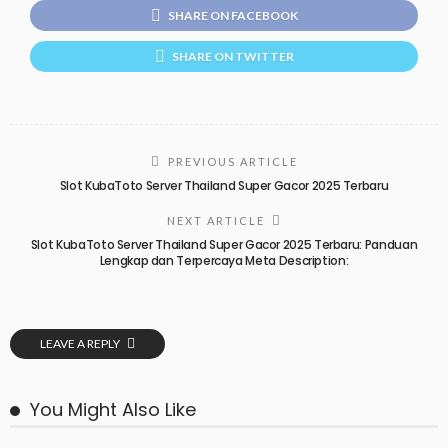
SHARE ON FACEBOOK
SHARE ON TWITTER
PREVIOUS ARTICLE
Slot KubaToto Server Thailand Super Gacor 2025 Terbaru
NEXT ARTICLE
Slot KubaToto Server Thailand Super Gacor 2025 Terbaru: Panduan
Lengkap dan Terpercaya Meta Description:
LEAVE A REPLY
You Might Also Like