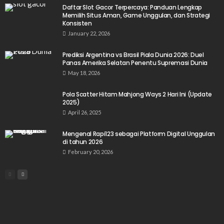
Daftar Slot Gacor Terpercaya: Panduan Lengkap
Memilih Situs Aman, Game Unggulan, dan Strategi
Konsisten
January 22, 2026
Prediksi Argentina vs Brasil Piala Dunia 2026: Duel
Panas Amerika Selatan Penentu Supremasi Dunia
May 18, 2026
Pola Scatter Hitam Mahjong Ways 2 Hari Ini (Update
2025)
April 26, 2025
Mengenal Rapi123 sebagai Platform Digital Unggulan
di tahun 2026
February 20, 2026