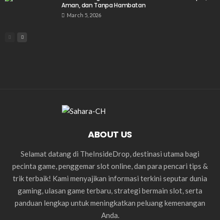
Aman, dan Tanpa Hambatan
March 5, 2026
ABOUT US
Selamat datang di TheInsideDrop, destinasi utama bagi
pecinta game, penggemar slot online, dan para pencari tips &
trik terbaik! Kami menyajikan informasi terkini seputar dunia
gaming, ulasan game terbaru, strategi bermain slot, serta
panduan lengkap untuk meningkatkan peluang kemenangan
Anda.