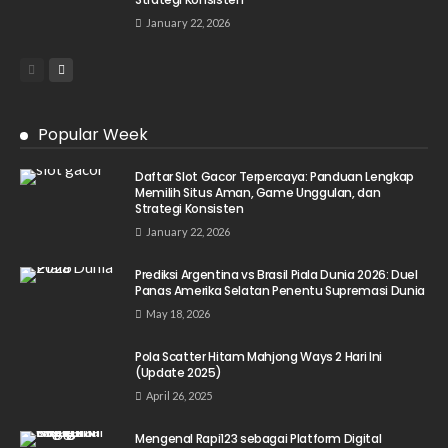
January 22, 2026
Popular Week
Daftar Slot Gacor Terpercaya: Panduan Lengkap
Memilih Situs Aman, Game Unggulan, dan
Strategi Konsisten
January 22, 2026
Prediksi Argentina vs Brasil Piala Dunia 2026: Duel
Panas Amerika Selatan Penentu Supremasi Dunia
May 18, 2026
Pola Scatter Hitam Mahjong Ways 2 Hari Ini
(Update 2025)
April 26, 2025
Mengenal Rapi123 sebagai Platform Digital