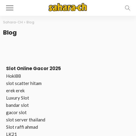
Sahara-CH
>
Blog
Blog
Slot Online Gacor 2025
Hoki88
slot scatter hitam
erek erek
Luxury Slot
bandar slot
gacor slot
slot server thailand
Slot raffi ahmad
LK21