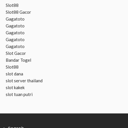
Slot88
Slot88 Gacor
Gagatoto
Gagatoto
Gagatoto
Gagatoto
Gagatoto
Slot Gacor
Bandar Togel
Slot88
slot dana
slot server thailand
slot kakek
slot tuan putri