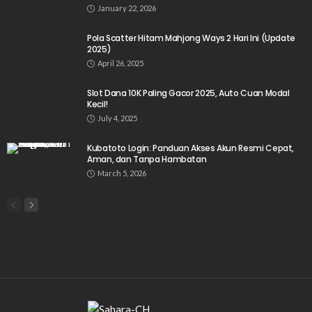
January 22, 2026
Pola Scatter Hitam Mahjong Ways 2 Hari Ini (Update
2025)
April 26, 2025
Slot Dana 10K Paling Gacor 2025, Auto Cuan Modal
Kecil!
July 4, 2025
Kubatoto Login: Panduan Akses Akun Resmi Cepat,
Aman, dan Tanpa Hambatan
March 5, 2026