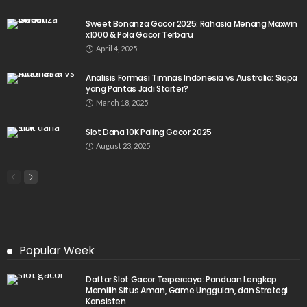
Sweet Bonanza Gacor 2025: Rahasia Menang Maxwin
x1000 & Pola Gacor Terbaru
April 4, 2025
Analisis Formasi Timnas Indonesia vs Australia: Siapa
yang Pantas Jadi Starter?
March 18, 2025
Slot Dana 10K Paling Gacor 2025
August 23, 2025
Popular Week
Daftar Slot Gacor Terpercaya: Panduan Lengkap
Memilih Situs Aman, Game Unggulan, dan Strategi
Konsisten