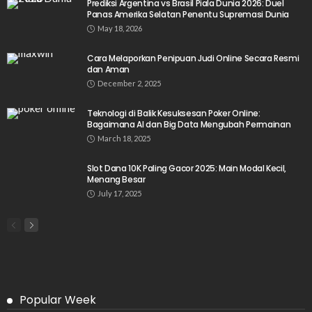
Prediksi Argentina vs Brasil Piala Dunia 2026: Duel
Panas Amerika Selatan Penentu Supremasi Dunia
May 18, 2026
Cara Melaporkan Penipuan Judi Online Secara Resmi
dan Aman
December 2, 2025
Teknologi di Balik Kesuksesan Poker Online:
Bagaimana AI dan Big Data Mengubah Permainan
March 18, 2025
Slot Dana 10K Paling Gacor 2025: Main Modal Kecil,
Menang Besar
July 17, 2025
Popular Week