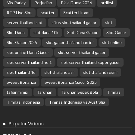
Mix Parlay
Perjudian
Piala Dunia 2026
prdiksi
RTP Live Slot
scatter
Scatter Hitam
server thailand slot
situs slot thailand gacor
slot
Slot Dana
slot dana 10k
Slot Dana Gacor
Slot Gacor
Slot Gacor 2025
slot gacor thailand hari ini
slot online
slot online Dana Gacor
slot server thailand gacor
slot server thailand no 1
slot server thailand super gacor
slot thailand 4d
slot thailand asli
slot thailand resmi
Sweet Bonanza
Sweet Bonanza Gacor 2025
tafsir mimpi
Taruhan
Taruhan Sepak Bola
Timnas
Timnas Indonesia
Timnas Indonesia vs Australia
Popular Videos