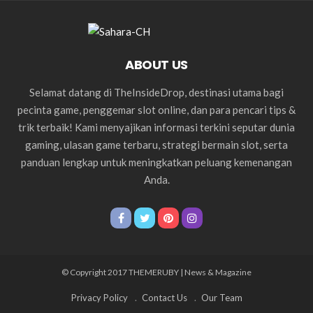
ABOUT US
Selamat datang di TheInsideDrop, destinasi utama bagi
pecinta game, penggemar slot online, dan para pencari tips &
trik terbaik! Kami menyajikan informasi terkini seputar dunia
gaming, ulasan game terbaru, strategi bermain slot, serta
panduan lengkap untuk meningkatkan peluang kemenangan
Anda.
© Copyright 2017 THEMERUBY | News & Magazine
Privacy Policy
Contact Us
Our Team