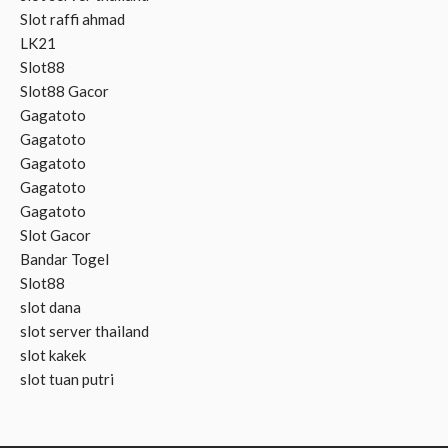
Slot raffi ahmad
LK21
Slot88
Slot88 Gacor
Gagatoto
Gagatoto
Gagatoto
Gagatoto
Gagatoto
Slot Gacor
Bandar Togel
Slot88
slot dana
slot server thailand
slot kakek
slot tuan putri